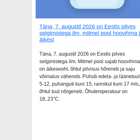
Täna, 7. augustil 2026 on Eestis pilves
selgimistega ilm, mitmel pool hoovihma 
äikest
Täna, 7. augustil 2026 on Eestis pilves
selgimistega ilm. Mitmel pool sajab hoovihma
on äikeseoht, õhtul pilvisus hõreneb ja saju
võimalus väheneb. Puhub edela- ja läänetuul
5-12, puhanguti kuni 15, rannikul kuni 17 m/s,
õhtul tuul nõrgeneb. Õhutemperatuur on
18..23°C.