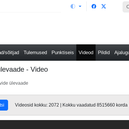
/sõitjad
Tulemused
Punktiseis
Videod
Pildid
Ajalu
ülevaade - Video
hvide ülevaade
tsi
Videosid kokku: 2072 | Kokku vaadatud 8515660 korda