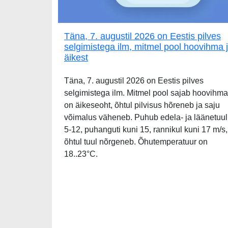
Täna, 7. augustil 2026 on Eestis pilves
selgimistega ilm, mitmel pool hoovihma 
äikest
Täna, 7. augustil 2026 on Eestis pilves
selgimistega ilm. Mitmel pool sajab hoovihma
on äikeseoht, õhtul pilvisus hõreneb ja saju
võimalus väheneb. Puhub edela- ja läänetuul
5-12, puhanguti kuni 15, rannikul kuni 17 m/s,
õhtul tuul nõrgeneb. Õhutemperatuur on
18..23°C.