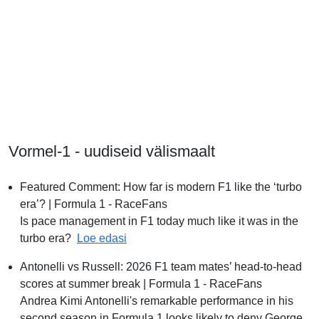
Vormel-1 - uudiseid välismaalt
Featured Comment: How far is modern F1 like the ‘turbo
era’? | Formula 1 - RaceFans
Is pace management in F1 today much like it was in the
Featured Comment: How far is modern F
turbo era?
Loe edasi
Antonelli vs Russell: 2026 F1 team mates’ head-to-head
scores at summer break | Formula 1 - RaceFans
Andrea Kimi Antonelli's remarkable performance in his
second season in Formula 1 looks likely to deny George