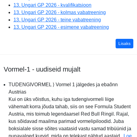
13. Ungari GP 2026 - kvalifikatsioon
13. Ungari GP 2026 - kolmas vabatreening
13. Ungari GP 2026 - teine vabatreening
13. Ungari GP 2026 - esimene vabatreening
kõi
Lisaks
Vormel-1 - uudiseid mujalt
TUDENGIVORMEL ⟩ Vormel 1 jälgedes ja ebaõnn
Austrias
- 03.08.2026 10:30
Kui on üks võistlus, kuhu iga tudengivormeli liige
vähemalt korra jõuda tahab, siis on see Formula Student
Austria, mis toimub legendaarsel Red Bull Ringil. Rajal,
kus sõidavad maailma parimad vormelipiloodid. Juba
boksialale sisse sõites vaatasid vastu samad tribüünid ja
punavalged kurvid, mida on telekast nähtud aastaid.
Loe