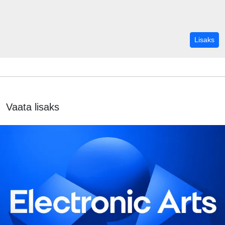
vor
Lisaks
Vaata lisaks