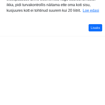
ikka, pidi turvakontrollis näitama ette oma koti sisu,
Vor
kusjuures kott ei tohtinud suurem kui 20 liitrit.
Loe edasi
kõi
Lisaks