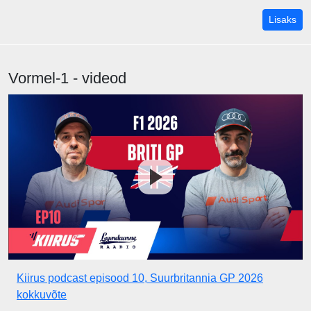
MM-
Lisaks
Vormel-1 - videod
Kiirus podcast episood 10, Suurbritannia GP 2026
kokkuvõte