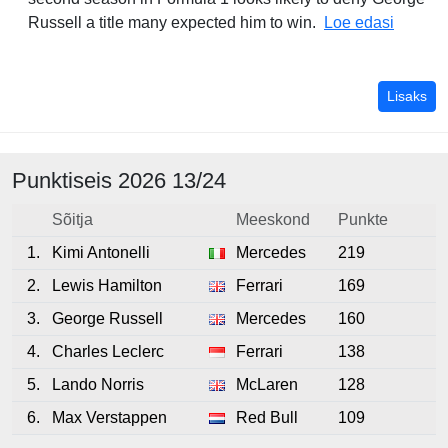
Antonel
Russell a title many expected him to win.
Loe edasi
väl
Lisaks
Punktiseis 2026
13/24
Sõitja
Meeskond
Punkte
1.
Kimi Antonelli
Mercedes
219
2.
Lewis Hamilton
Ferrari
169
3.
George Russell
Mercedes
160
4.
Charles Leclerc
Ferrari
138
5.
Lando Norris
McLaren
128
6.
Max Verstappen
Red Bull
109