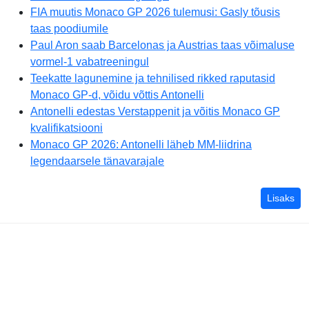
FIA muutis Monaco GP 2026 tulemusi: Gasly tõusis
taas poodiumile
Paul Aron saab Barcelonas ja Austrias taas võimaluse
vormel-1 vabatreeningul
Teekatte lagunemine ja tehnilised rikked raputasid
Monaco GP-d, võidu võttis Antonelli
Antonelli edestas Verstappenit ja võitis Monaco GP
kvalifikatsiooni
Monaco GP 2026: Antonelli läheb MM-liidrina
legendaarsele tänavarajale
vor
Lisaks