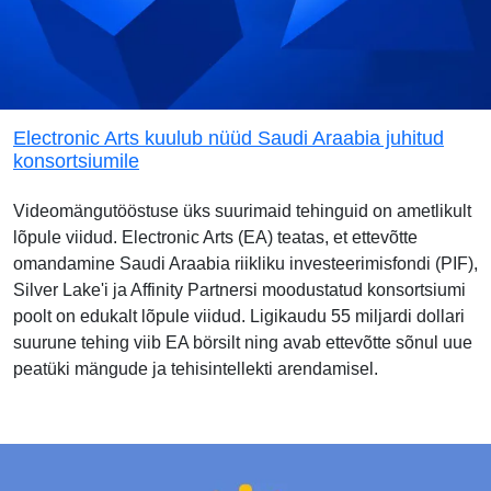
Electronic Arts kuulub nüüd Saudi Araabia juhitud
konsortsiumile
Videomängutööstuse üks suurimaid tehinguid on ametlikult
lõpule viidud. Electronic Arts (EA) teatas, et ettevõtte
omandamine Saudi Araabia riikliku investeerimisfondi (PIF),
Silver Lake'i ja Affinity Partnersi moodustatud konsortsiumi
poolt on edukalt lõpule viidud. Ligikaudu 55 miljardi dollari
suurune tehing viib EA börsilt ning avab ettevõtte sõnul uue
peatüki mängude ja tehisintellekti arendamisel.