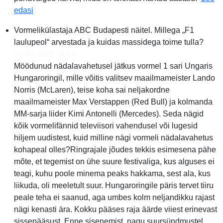
TUDENGIVORMEL ⟩ Vormel 1 jälgedes ja ebaõnn Aus
edasi
Vormelikülastaja ABC Budapesti näitel. Millega „F1
laulupeol“ arvestada ja kuidas massidega toime tulla?
-
01.08.2026 14:04
Möödunud nädalavahetusel jätkus vormel 1 sari Ungaris
Hungaroringil, mille võitis valitsev maailmameister Lando
Norris (McLaren), teise koha sai neljakordne
maailmameister Max Verstappen (Red Bull) ja kolmanda
MM-sarja liider Kimi Antonelli (Mercedes). Seda nägid
kõik vormelifännid televiisori vahendusel või lugesid
hiljem uudistest, kuid milline nägi vormeli nädalavahetus
kohapeal olles?Ringrajale jõudes tekkis esimesena pähe
mõte, et tegemist on ühe suure festivaliga, kus alguses ei
teagi, kuhu poole minema peaks hakkama, sest ala, kus
liikuda, oli meeletult suur. Hungaroringile päris tervet tiiru
peale teha ei saanud, aga umbes kolm neljandikku rajast
nägi kenasti ära. Kokku pääses raja äärde viiest erinevast
sissepääsust. Enne sisenemist, nagu suursündmustel