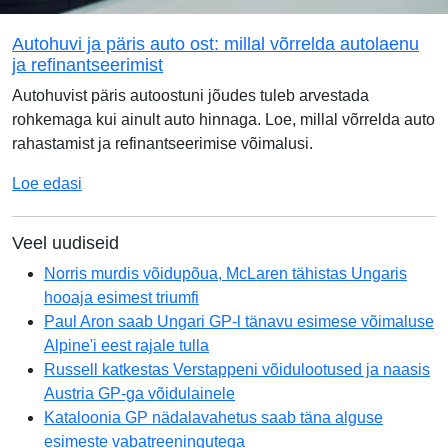
Autohuvi ja päris auto ost: millal võrrelda autolaenu
ja refinantseerimist
Autohuvist päris autoostuni jõudes tuleb arvestada
rohkemaga kui ainult auto hinnaga. Loe, millal võrrelda auto
rahastamist ja refinantseerimise võimalusi.
Loe edasi
Veel uudiseid
Norris murdis võidupõua, McLaren tähistas Ungaris
hooaja esimest triumfi
Paul Aron saab Ungari GP-l tänavu esimese võimaluse
Alpine'i eest rajale tulla
Russell katkestas Verstappeni võidulootused ja naasis
Austria GP-ga võidulainele
Kataloonia GP nädalavahetus saab täna alguse
esimeste vabatreeningutega