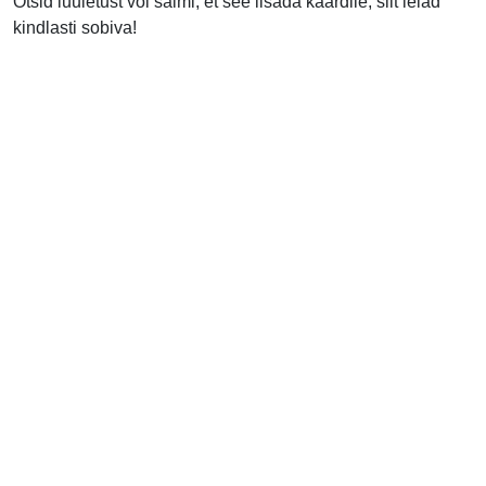
Otsid luuletust või salmi, et see lisada kaardile, siit leiad
kindlasti sobiva!