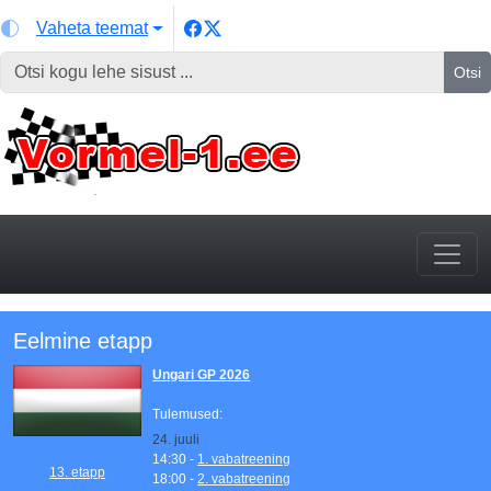
Vaheta teemat
Otsi
Eelmine etapp
Ungari GP 2026
Tulemused:
24. juuli
14:30 -
1. vabatreening
13. etapp
18:00 -
2. vabatreening