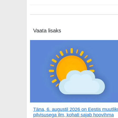
Vaata lisaks
Täna, 6. augustil 2026 on Eestis muutlik
pilvisusega ilm, kohati sajab hoovihma