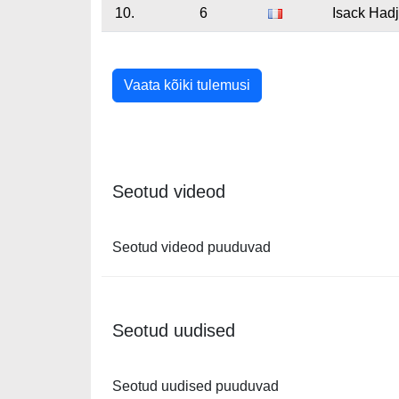
10.
6
Isack Hadj
Vaata kõiki tulemusi
Seotud videod
Seotud videod puuduvad
Seotud uudised
Seotud uudised puuduvad