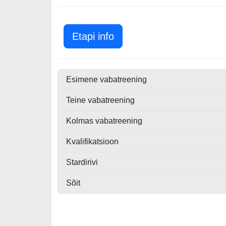
Itaalia GP 2025
Etapi info
Esimene vabatreening
Teine vabatreening
Kolmas vabatreening
Kvalifikatsioon
Stardirivi
Sõit