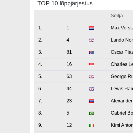
TOP 10 lõppjärjestus
Sõitja
1.
1
Max Verst
2.
4
Lando Nor
3.
81
Oscar Pias
4.
16
Charles Le
5.
63
George Ru
6.
44
Lewis Ham
7.
23
Alexander
8.
5
Gabriel Bo
9.
12
Kimi Anton