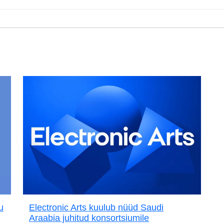
u
Electronic Arts kuulub nüüd Saudi
Araabia juhitud konsortsiumile