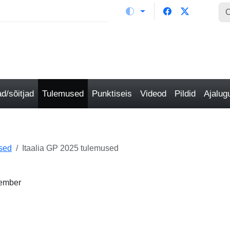
/sõitjad
Tulemused
Punktiseis
Videod
Pildid
Ajalu
sed
Itaalia GP 2025 tulemused
tember