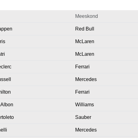
Meeskond
appen
Red Bull
ris
McLaren
tri
McLaren
clerc
Ferrari
ssell
Mercedes
ilton
Ferrari
 Albon
Williams
rtoleto
Sauber
elli
Mercedes