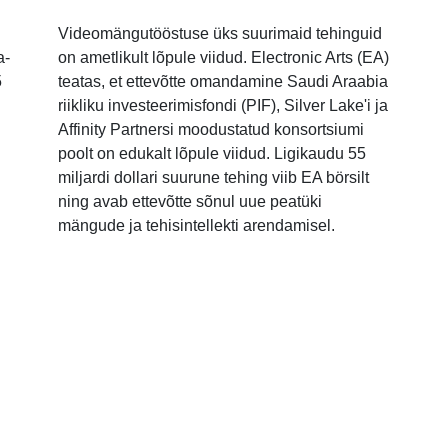
Videomängutööstuse üks suurimaid tehinguid
a-
on ametlikult lõpule viidud. Electronic Arts (EA)
5
teatas, et ettevõtte omandamine Saudi Araabia
riikliku investeerimisfondi (PIF), Silver Lake'i ja
Affinity Partnersi moodustatud konsortsiumi
poolt on edukalt lõpule viidud. Ligikaudu 55
miljardi dollari suurune tehing viib EA börsilt
ning avab ettevõtte sõnul uue peatüki
mängude ja tehisintellekti arendamisel.