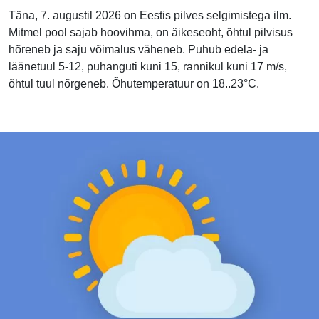
Täna, 7. augustil 2026 on Eestis pilves selgimistega ilm.
Mitmel pool sajab hoovihma, on äikeseoht, õhtul pilvisus
hõreneb ja saju võimalus väheneb. Puhub edela- ja
läänetuul 5-12, puhanguti kuni 15, rannikul kuni 17 m/s,
õhtul tuul nõrgeneb. Õhutemperatuur on 18..23°C.