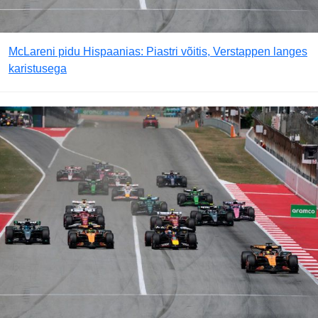
McLareni pidu Hispaanias: Piastri võitis, Verstappen langes
karistusega