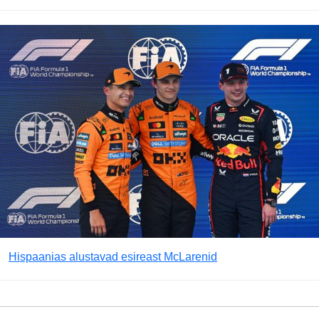
Hispaanias alustavad esireast McLarenid