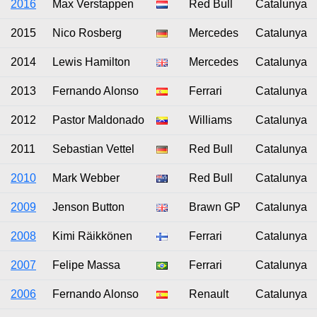
2016
Max Verstappen
Red Bull
Catalunya
2015
Nico Rosberg
Mercedes
Catalunya
2014
Lewis Hamilton
Mercedes
Catalunya
2013
Fernando Alonso
Ferrari
Catalunya
2012
Pastor Maldonado
Williams
Catalunya
2011
Sebastian Vettel
Red Bull
Catalunya
2010
Mark Webber
Red Bull
Catalunya
2009
Jenson Button
Brawn GP
Catalunya
2008
Kimi Räikkönen
Ferrari
Catalunya
2007
Felipe Massa
Ferrari
Catalunya
2006
Fernando Alonso
Renault
Catalunya