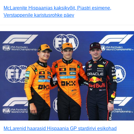
McLarenite Hispaanias kaksikvõit, Piastri esimene,
Verstappenile karistusrohke päev
McLarenid haarasid Hispaania GP stardirivi esikohad