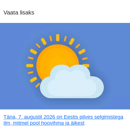
Vaata lisaks
Täna, 7. augustil 2026 on Eestis pilves selgimistega
ilm, mitmel pool hoovihma ja äikest