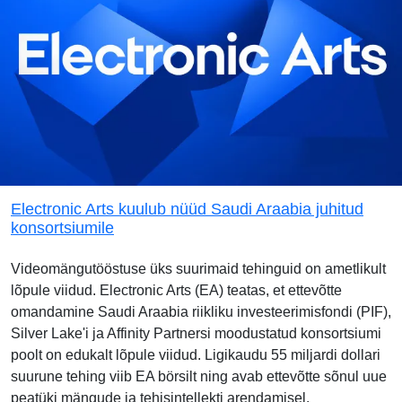
Electronic Arts kuulub nüüd Saudi Araabia juhitud
konsortsiumile
Videomängutööstuse üks suurimaid tehinguid on ametlikult
lõpule viidud. Electronic Arts (EA) teatas, et ettevõtte
omandamine Saudi Araabia riikliku investeerimisfondi (PIF),
Silver Lake'i ja Affinity Partnersi moodustatud konsortsiumi
poolt on edukalt lõpule viidud. Ligikaudu 55 miljardi dollari
suurune tehing viib EA börsilt ning avab ettevõtte sõnul uue
peatüki mängude ja tehisintellekti arendamisel.