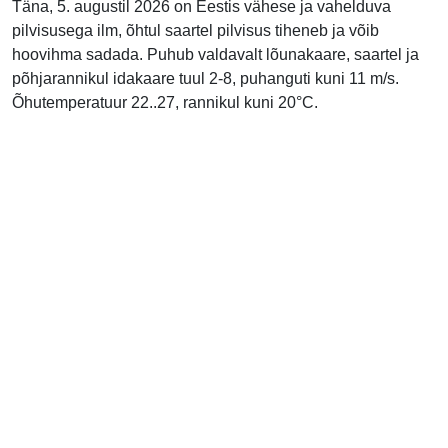
Täna, 5. augustil 2026 on Eestis vähese ja vahelduva
pilvisusega ilm, õhtul saartel pilvisus tiheneb ja võib
hoovihma sadada. Puhub valdavalt lõunakaare, saartel ja
põhjarannikul idakaare tuul 2-8, puhanguti kuni 11 m/s.
Õhutemperatuur 22..27, rannikul kuni 20°C.