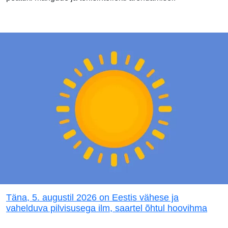
Täna, 5. augustil 2026 on Eestis vähese ja
vahelduva pilvisusega ilm, saartel õhtul hoovihma