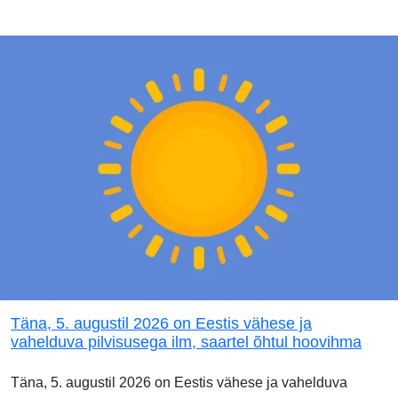
Täna, 5. augustil 2026 on Eestis vähese ja
vahelduva pilvisusega ilm, saartel õhtul hoovihma
Täna, 5. augustil 2026 on Eestis vähese ja vahelduva