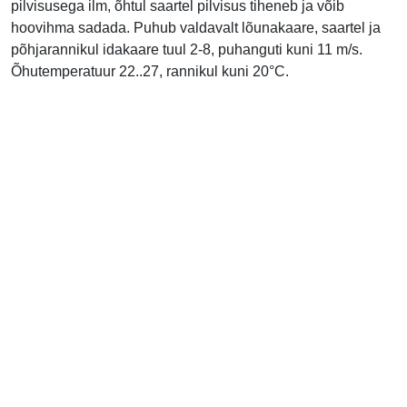
pilvisusega ilm, õhtul saartel pilvisus tiheneb ja võib
hoovihma sadada. Puhub valdavalt lõunakaare, saartel ja
põhjarannikul idakaare tuul 2-8, puhanguti kuni 11 m/s.
Õhutemperatuur 22..27, rannikul kuni 20°C.