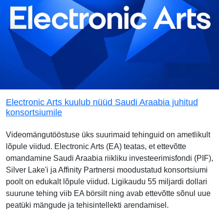
Electronic Arts kuulub nüüd Saudi Araabia juhitud
konsortsiumile
Videomängutööstuse üks suurimaid tehinguid on ametlikult
lõpule viidud. Electronic Arts (EA) teatas, et ettevõtte
omandamine Saudi Araabia riikliku investeerimisfondi (PIF),
Silver Lake'i ja Affinity Partnersi moodustatud konsortsiumi
poolt on edukalt lõpule viidud. Ligikaudu 55 miljardi dollari
suurune tehing viib EA börsilt ning avab ettevõtte sõnul uue
peatüki mängude ja tehisintellekti arendamisel.