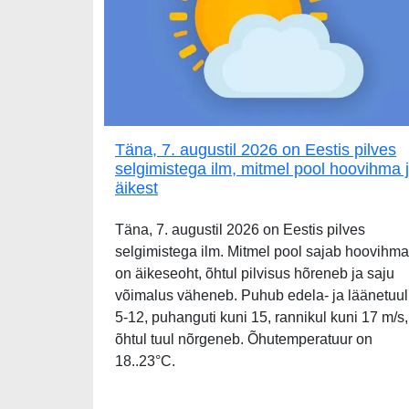
Täna, 7. augustil 2026 on Eestis pilves
selgimistega ilm, mitmel pool hoovihma 
äikest
Täna, 7. augustil 2026 on Eestis pilves
selgimistega ilm. Mitmel pool sajab hoovihma
on äikeseoht, õhtul pilvisus hõreneb ja saju
võimalus väheneb. Puhub edela- ja läänetuul
5-12, puhanguti kuni 15, rannikul kuni 17 m/s,
õhtul tuul nõrgeneb. Õhutemperatuur on
18..23°C.