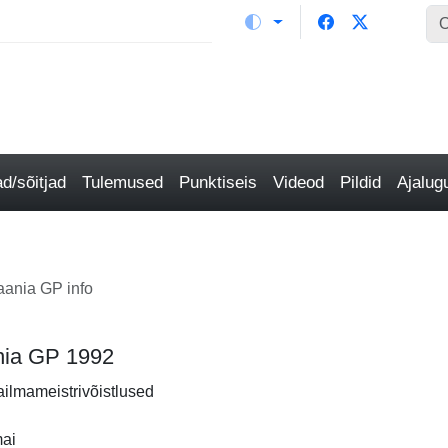
/sõitjad
Tulemused
Punktiseis
Videod
Pildid
Ajalu
aania GP info
ania GP 1992
ailmameistrivõistlused
mai