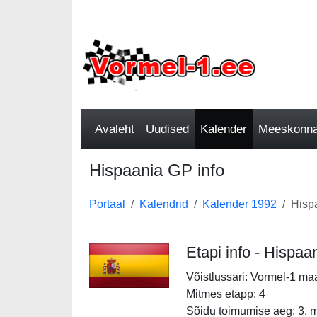
Avaleht
Uudised
Kalender
Meeskonnad
Hispaania GP info
Portaal
Kalendrid
Kalender 1992
Hisp
Etapi info - Hispa
Võistlussari: Vormel-1 ma
Mitmes etapp: 4
Sõidu toimumise aeg: 3. 