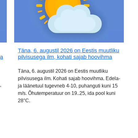
Täna, 6. augustil 2026 on Eestis muutliku
ja
pilvisusega ilm, kohati sajab hoovihma
Täna, 6. augustil 2026 on Eestis muutliku
pilvisusega ilm. Kohati sajab hoovihma. Edela-
,
ja läänetuul tugevneb 4-10, puhanguti kuni 15
m/s. Õhutemperatuur on 19..25, ida pool kuni
28°C.