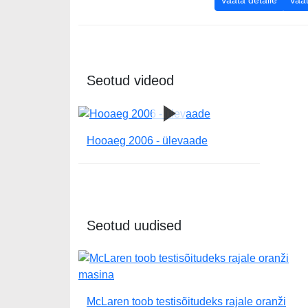
Vaata detaile
Vaat
Seotud videod
Hooaeg 2006 - ülevaade
Seotud uudised
McLaren toob testisõitudeks rajale oranži