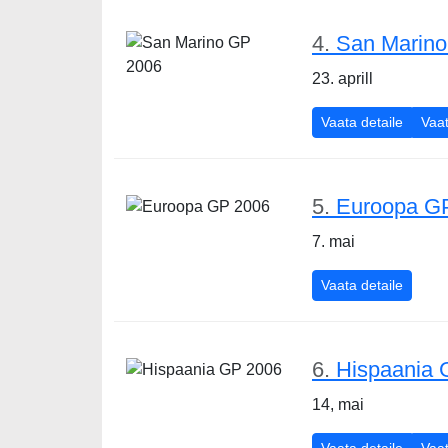
4.
San Marino
23. aprill
San Ma
Vaata detaile
Vaat
5.
Euroopa G
7. mai
Euroop
Vaata detaile
6.
Hispaania 
14, mai
Hispaa