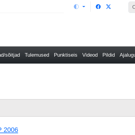
/sõitjad
Tulemused
Punktiseis
Videod
Pildid
Ajalu
P 2006