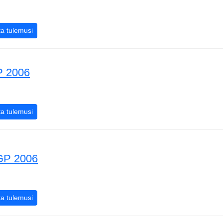
ni GP 2006
Bahreini GP 2006
a tulemusi
P 2006
ia GP 2006
Malaisia GP 2006
a tulemusi
 GP 2006
alia GP 2006
Austraalia GP 2006
a tulemusi