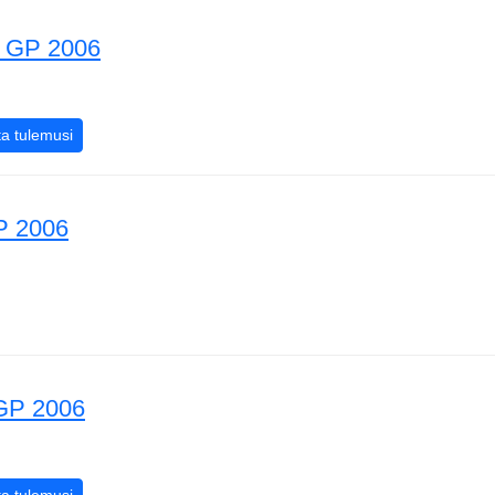
 GP 2006
rino GP 2006
San Marino GP 2006
a tulemusi
P 2006
a GP 2006
GP 2006
nia GP 2006
Hispaania GP 2006