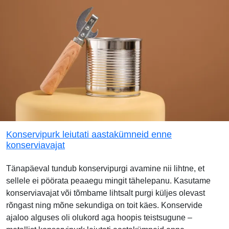
Konservipurk leiutati aastakümneid enne
konserviavajat
Tänapäeval tundub konservipurgi avamine nii lihtne, et
sellele ei pöörata peaaegu mingit tähelepanu. Kasutame
konserviavajat või tõmbame lihtsalt purgi küljes olevast
rõngast ning mõne sekundiga on toit käes. Konservide
ajaloo alguses oli olukord aga hoopis teistsugune –