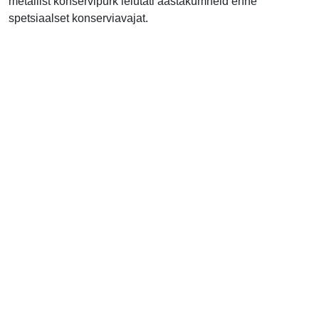
metallist konservipurk leiutati aastakümneid enne
spetsiaalset konserviavajat.