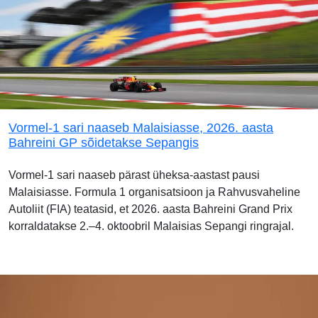
Vormel-1 sari naaseb Malaisiasse, 2026. aasta
Bahreini GP sõidetakse Sepangis
Vormel-1 sari naaseb pärast üheksa-aastast pausi
Malaisiasse. Formula 1 organisatsioon ja Rahvusvaheline
Autoliit (FIA) teatasid, et 2026. aasta Bahreini Grand Prix
korraldatakse 2.–4. oktoobril Malaisias Sepangi ringrajal.