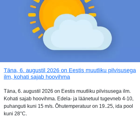
Täna, 6. augustil 2026 on Eestis muutliku pilvisusega
ilm, kohati sajab hoovihma
Täna, 6. augustil 2026 on Eestis muutliku pilvisusega ilm.
Kohati sajab hoovihma. Edela- ja läänetuul tugevneb 4-10,
puhanguti kuni 15 m/s. Õhutemperatuur on 19..25, ida pool
kuni 28°C.