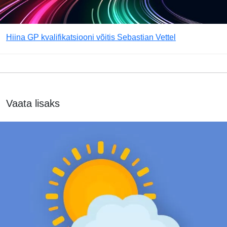
Hiina GP kvalifikatsiooni võitis Sebastian Vettel
Vaata lisaks