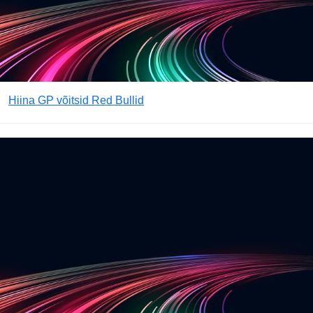
Hiina GP võitsid Red Bullid