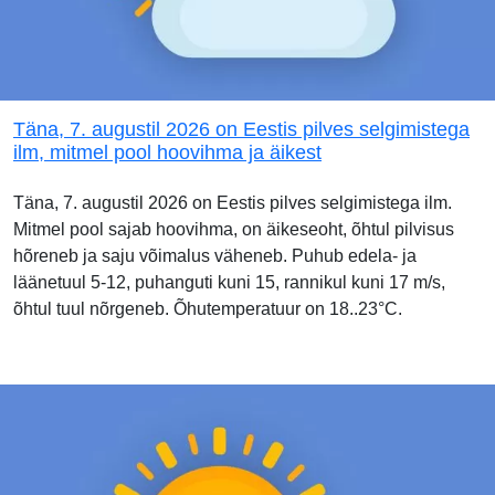
Täna, 7. augustil 2026 on Eestis pilves selgimistega
ilm, mitmel pool hoovihma ja äikest
Täna, 7. augustil 2026 on Eestis pilves selgimistega ilm.
Mitmel pool sajab hoovihma, on äikeseoht, õhtul pilvisus
hõreneb ja saju võimalus väheneb. Puhub edela- ja
läänetuul 5-12, puhanguti kuni 15, rannikul kuni 17 m/s,
õhtul tuul nõrgeneb. Õhutemperatuur on 18..23°C.