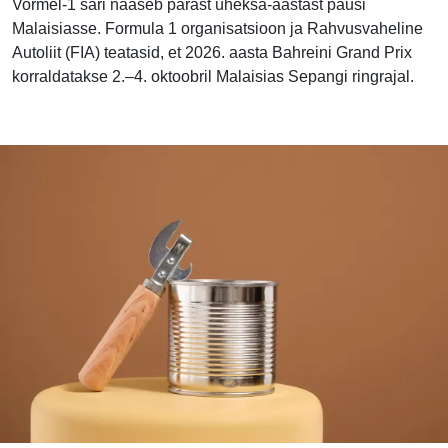
Vormel-1 sari naaseb pärast üheksa-aastast pausi
Malaisiasse. Formula 1 organisatsioon ja Rahvusvaheline
Autoliit (FIA) teatasid, et 2026. aasta Bahreini Grand Prix
korraldatakse 2.–4. oktoobril Malaisias Sepangi ringrajal.