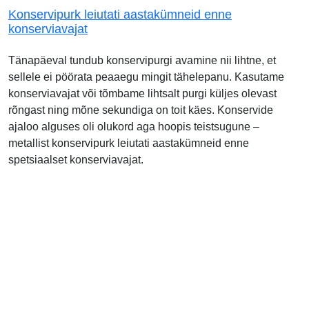
Konservipurk leiutati aastakümneid enne
konserviavajat
Tänapäeval tundub konservipurgi avamine nii lihtne, et
sellele ei pöörata peaaegu mingit tähelepanu. Kasutame
konserviavajat või tõmbame lihtsalt purgi küljes olevast
rõngast ning mõne sekundiga on toit käes. Konservide
ajaloo alguses oli olukord aga hoopis teistsugune –
metallist konservipurk leiutati aastakümneid enne
spetsiaalset konserviavajat.