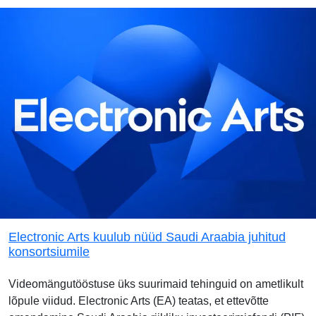
Electronic Arts kuulub nüüd Saudi Araabia juhitud
konsortsiumile
Videomängutööstuse üks suurimaid tehinguid on ametlikult
lõpule viidud. Electronic Arts (EA) teatas, et ettevõtte