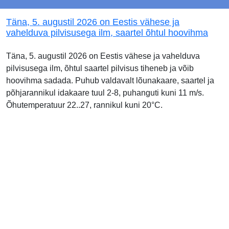
Täna, 5. augustil 2026 on Eestis vähese ja
vahelduva pilvisusega ilm, saartel õhtul hoovihma
Täna, 5. augustil 2026 on Eestis vähese ja vahelduva
pilvisusega ilm, õhtul saartel pilvisus tiheneb ja võib
hoovihma sadada. Puhub valdavalt lõunakaare, saartel ja
põhjarannikul idakaare tuul 2-8, puhanguti kuni 11 m/s.
Õhutemperatuur 22..27, rannikul kuni 20°C.