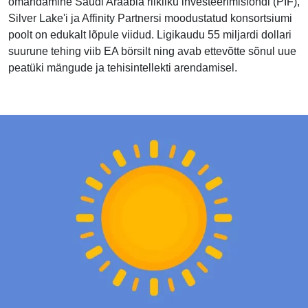
omandamine Saudi Araabia riikliku investeerimisfondi (PIF),
Silver Lake'i ja Affinity Partnersi moodustatud konsortsiumi
poolt on edukalt lõpule viidud. Ligikaudu 55 miljardi dollari
suurune tehing viib EA börsilt ning avab ettevõtte sõnul uue
peatüki mängude ja tehisintellekti arendamisel.