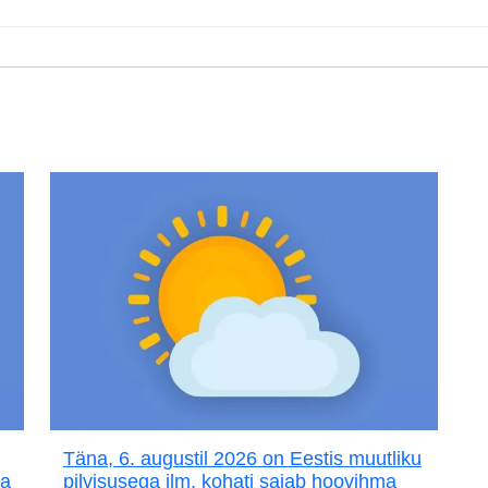
Täna, 6. augustil 2026 on Eestis muutliku
ja
pilvisusega ilm, kohati sajab hoovihma