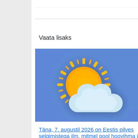
Vaata lisaks
Täna, 7. augustil 2026 on Eestis pilves
selgimistega ilm, mitmel pool hoovihma 