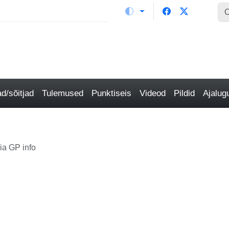
/sõitjad
Tulemused
Punktiseis
Videod
Pildid
Ajalu
ia GP info