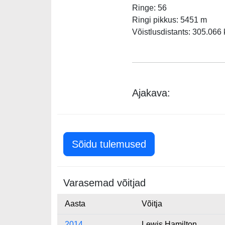
Ringe: 56
Ringi pikkus: 5451 m
Võistlusdistants: 305.066
Ajakava:
Sõidu tulemused
Varasemad võitjad
Aasta
Võitja
2014
Lewis Hamilton