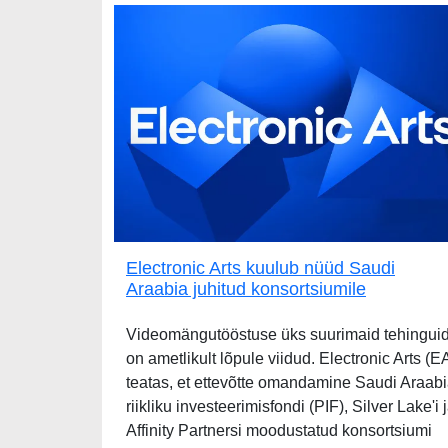
Electronic Arts kuulub nüüd Saudi
Araabia juhitud konsortsiumile
Videomängutööstuse üks suurimaid tehingui
on ametlikult lõpule viidud. Electronic Arts (E
teatas, et ettevõtte omandamine Saudi Araab
riikliku investeerimisfondi (PIF), Silver Lake'i 
Affinity Partnersi moodustatud konsortsiumi