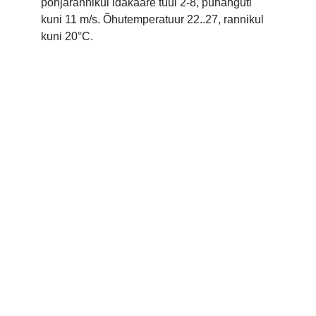
põhjarannikul idakaare tuul 2-8, puhanguti
kuni 11 m/s. Õhutemperatuur 22..27, rannikul
kuni 20°C.