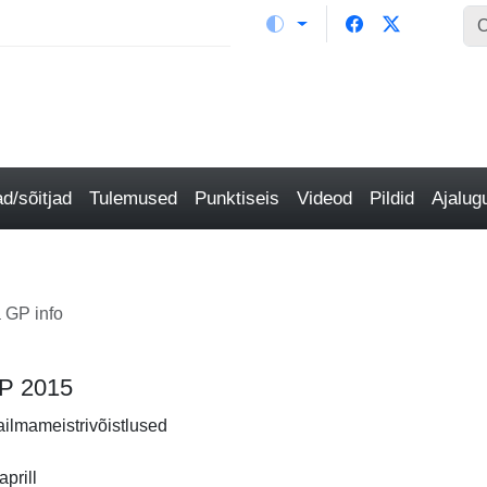
/sõitjad
Tulemused
Punktiseis
Videod
Pildid
Ajalu
 GP info
GP 2015
ailmameistrivõistlused
prill