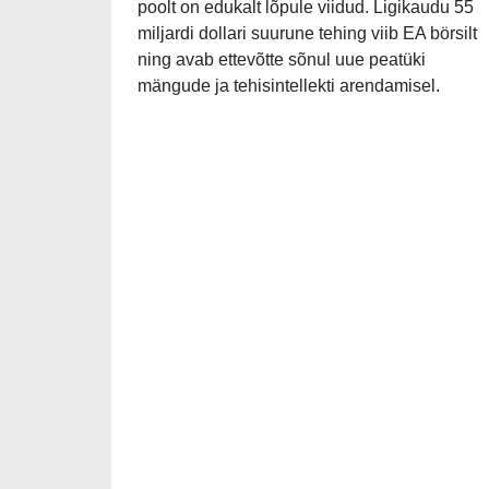
poolt on edukalt lõpule viidud. Ligikaudu 55
miljardi dollari suurune tehing viib EA börsilt
ning avab ettevõtte sõnul uue peatüki
mängude ja tehisintellekti arendamisel.