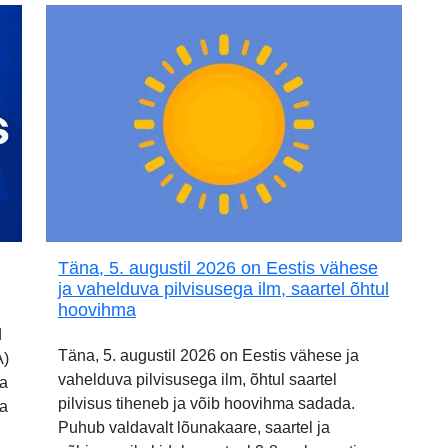
Täna, 5. augustil 2026 on Eestis vähese
ja vahelduva pilvisusega ilm, saartel õhtul
hoovihma
d
Täna, 5. augustil 2026 on Eestis vähese ja
A)
vahelduva pilvisusega ilm, õhtul saartel
ia
pilvisus tiheneb ja võib hoovihma sadada.
ja
Puhub valdavalt lõunakaare, saartel ja