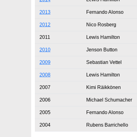
2013
Fernando Alonso
2012
Nico Rosberg
2011
Lewis Hamilton
2010
Jenson Button
2009
Sebastian Vettel
2008
Lewis Hamilton
2007
Kimi Räikkönen
2006
Michael Schumacher
2005
Fernando Alonso
2004
Rubens Barrichello