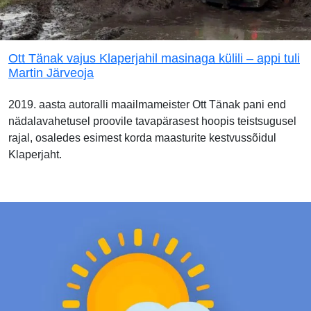
Ott Tänak vajus Klaperjahil masinaga külili – appi tuli
Martin Järveoja
2019. aasta autoralli maailmameister Ott Tänak pani end
nädalavahetusel proovile tavapärasest hoopis teistsugusel
rajal, osaledes esimest korda maasturite kestvussõidul
Klaperjaht.