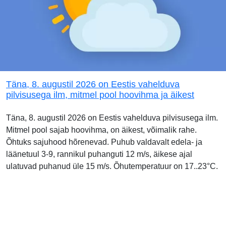
Täna, 8. augustil 2026 on Eestis vahelduva
pilvisusega ilm, mitmel pool hoovihma ja äikest
Täna, 8. augustil 2026 on Eestis vahelduva pilvisusega ilm.
Mitmel pool sajab hoovihma, on äikest, võimalik rahe.
Õhtuks sajuhood hõrenevad. Puhub valdavalt edela- ja
läänetuul 3-9, rannikul puhanguti 12 m/s, äikese ajal
ulatuvad puhanud üle 15 m/s. Õhutemperatuur on 17..23°C.