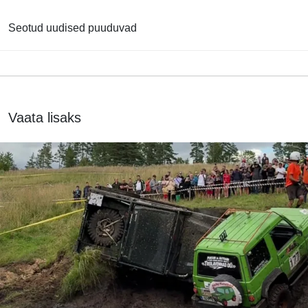
Seotud uudised puuduvad
Vaata lisaks