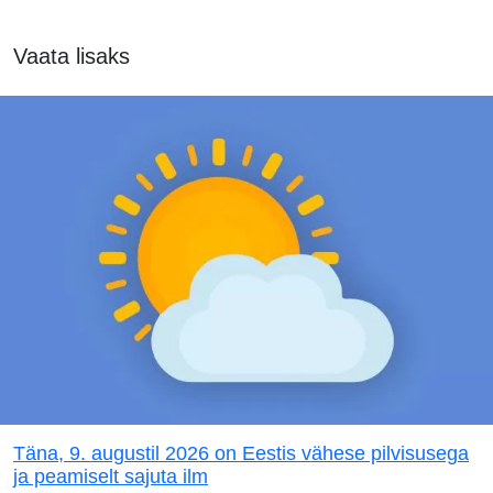
Vaata lisaks
Täna, 9. augustil 2026 on Eestis vähese pilvisusega
ja peamiselt sajuta ilm