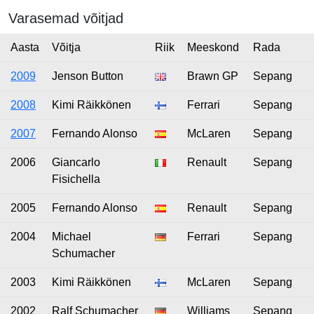
Varasemad võitjad
Aasta
Võitja
Riik
Meeskond
Rada
2009
Jenson Button
Brawn GP
Sepang
2008
Kimi Räikkönen
Ferrari
Sepang
2007
Fernando Alonso
McLaren
Sepang
2006
Giancarlo
Renault
Sepang
Fisichella
2005
Fernando Alonso
Renault
Sepang
2004
Michael
Ferrari
Sepang
Schumacher
2003
Kimi Räikkönen
McLaren
Sepang
2002
Ralf Schumacher
Williams
Sepang