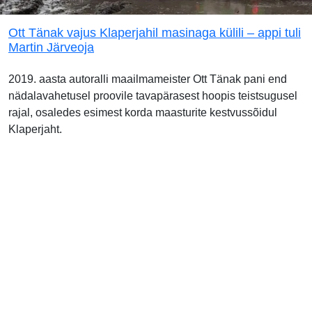
Ott Tänak vajus Klaperjahil masinaga külili – appi tuli
Martin Järveoja
2019. aasta autoralli maailmameister Ott Tänak pani end
nädalavahetusel proovile tavapärasest hoopis teistsugusel
rajal, osaledes esimest korda maasturite kestvussõidul
Klaperjaht.