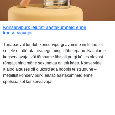
Konservipurk leiutati aastakümneid enne
konserviavajat
Tänapäeval tundub konservipurgi avamine nii lihtne, et
sellele ei pöörata peaaegu mingit tähelepanu. Kasutame
konserviavajat või tõmbame lihtsalt purgi küljes olevast
rõngast ning mõne sekundiga on toit käes. Konservide
ajaloo alguses oli olukord aga hoopis teistsugune –
metallist konservipurk leiutati aastakümneid enne
spetsiaalset konserviavajat.