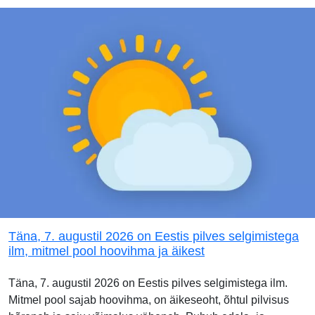
Täna, 7. augustil 2026 on Eestis pilves selgimistega
ilm, mitmel pool hoovihma ja äikest
Täna, 7. augustil 2026 on Eestis pilves selgimistega ilm.
Mitmel pool sajab hoovihma, on äikeseoht, õhtul pilvisus