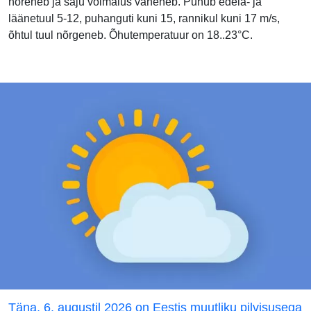
hõreneb ja saju võimalus väheneb. Puhub edela- ja
läänetuul 5-12, puhanguti kuni 15, rannikul kuni 17 m/s,
õhtul tuul nõrgeneb. Õhutemperatuur on 18..23°C.
Täna, 6. augustil 2026 on Eestis muutliku pilvisusega