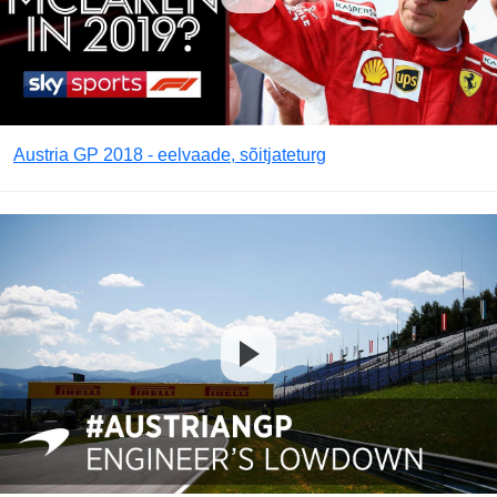
Austria GP 2018 - eelvaade, sõitjateturg