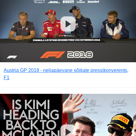
Austria GP 2018 - neljapäevane sõitjate pressikonverents,
F1