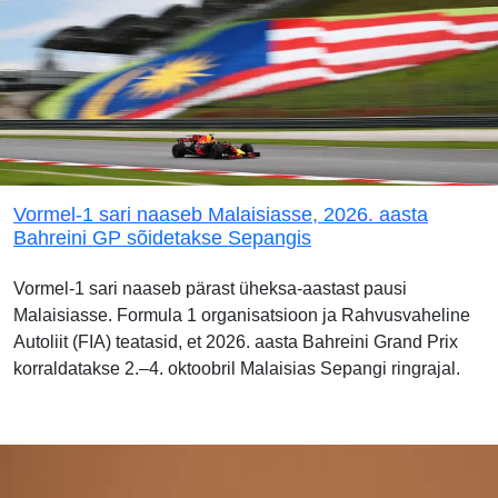
Vormel-1 sari naaseb Malaisiasse, 2026. aasta
Bahreini GP sõidetakse Sepangis
Vormel-1 sari naaseb pärast üheksa-aastast pausi
Malaisiasse. Formula 1 organisatsioon ja Rahvusvaheline
Autoliit (FIA) teatasid, et 2026. aasta Bahreini Grand Prix
korraldatakse 2.–4. oktoobril Malaisias Sepangi ringrajal.