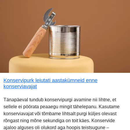
Konservipurk leiutati aastakümneid enne
konserviavajat
Tänapäeval tundub konservipurgi avamine nii lihtne, et
sellele ei pöörata peaaegu mingit tähelepanu. Kasutame
konserviavajat või tõmbame lihtsalt purgi küljes olevast
rõngast ning mõne sekundiga on toit käes. Konservide
ajaloo alguses oli olukord aga hoopis teistsugune –