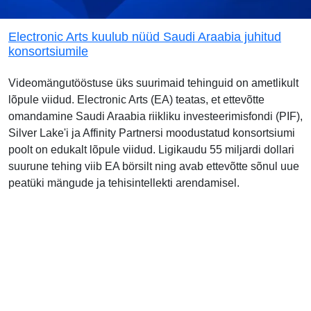
Electronic Arts kuulub nüüd Saudi Araabia juhitud
konsortsiumile
Videomängutööstuse üks suurimaid tehinguid on ametlikult
lõpule viidud. Electronic Arts (EA) teatas, et ettevõtte
omandamine Saudi Araabia riikliku investeerimisfondi (PIF),
Silver Lake'i ja Affinity Partnersi moodustatud konsortsiumi
poolt on edukalt lõpule viidud. Ligikaudu 55 miljardi dollari
suurune tehing viib EA börsilt ning avab ettevõtte sõnul uue
peatüki mängude ja tehisintellekti arendamisel.