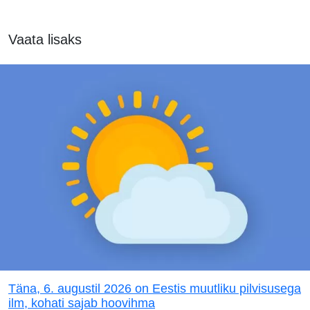
Vaata lisaks
Täna, 6. augustil 2026 on Eestis muutliku pilvisusega
ilm, kohati sajab hoovihma