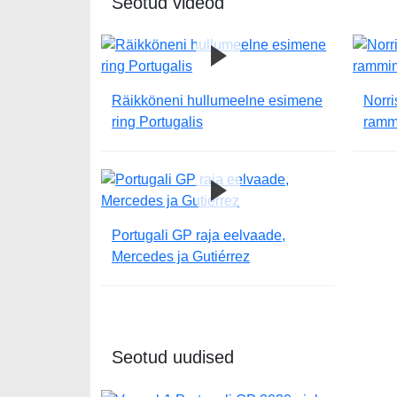
Seotud videod
Räikköneni hullumeelne esimene
Norri
ring Portugalis
rammi
Portugali GP raja eelvaade,
Mercedes ja Gutiérrez
Seotud uudised