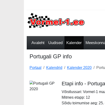
Avaleht
Uudised
Kalender
Meeskonnad
Portugali GP info
Portaal
Kalendrid
Kalender 2020
Portu
Etapi info - Portug
Võistlussari: Vormel-1 ma
Mitmes etapp: 12
Sõidu toimumise aeg: 25.