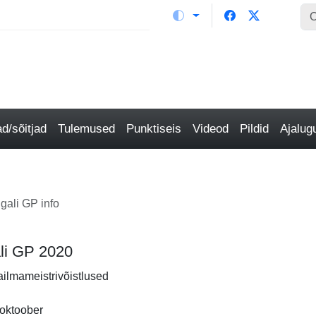
/sõitjad
Tulemused
Punktiseis
Videod
Pildid
Ajalu
gali GP info
ali GP 2020
ailmameistrivõistlused
 oktoober