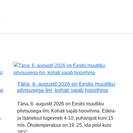
Täna, 6. augustil 2026 on Eestis muutliku
ja
pilvisusega ilm, kohati sajab hoovihma
Täna, 6. augustil 2026 on Eestis muutliku
pilvisusega ilm. Kohati sajab hoovihma. Edela-
,
ja läänetuul tugevneb 4-10, puhanguti kuni 15
m/s. Õhutemperatuur on 19..25, ida pool kuni
28°C.