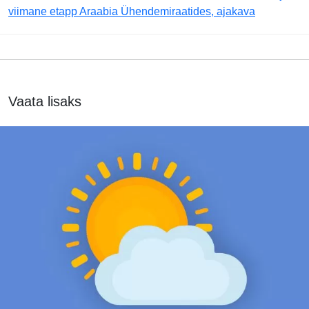
viimane etapp Araabia Ühendemiraatides, ajakava
Vaata lisaks