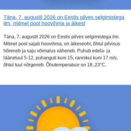
Täna, 7. augustil 2026 on Eestis pilves selgimistega
ilm, mitmel pool hoovihma ja äikest
Täna, 7. augustil 2026 on Eestis pilves selgimistega ilm.
Mitmel pool sajab hoovihma, on äikeseoht, õhtul pilvisus
hõreneb ja saju võimalus väheneb. Puhub edela- ja
läänetuul 5-12, puhanguti kuni 15, rannikul kuni 17 m/s,
õhtul tuul nõrgeneb. Õhutemperatuur on 18..23°C.