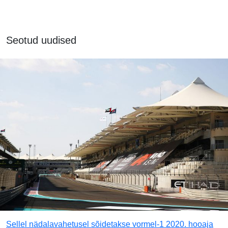
Seotud uudised
Sellel nädalavahetusel sõidetakse vormel-1 2020. hooaja