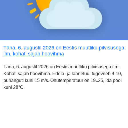
Täna, 6. augustil 2026 on Eestis muutliku pilvisusega
ilm, kohati sajab hoovihma
Täna, 6. augustil 2026 on Eestis muutliku pilvisusega ilm.
Kohati sajab hoovihma. Edela- ja läänetuul tugevneb 4-10,
puhanguti kuni 15 m/s. Õhutemperatuur on 19..25, ida pool
kuni 28°C.