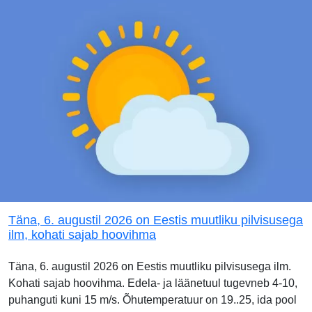
Täna, 6. augustil 2026 on Eestis muutliku pilvisusega
ilm, kohati sajab hoovihma
Täna, 6. augustil 2026 on Eestis muutliku pilvisusega ilm.
Kohati sajab hoovihma. Edela- ja läänetuul tugevneb 4-10,
puhanguti kuni 15 m/s. Õhutemperatuur on 19..25, ida pool