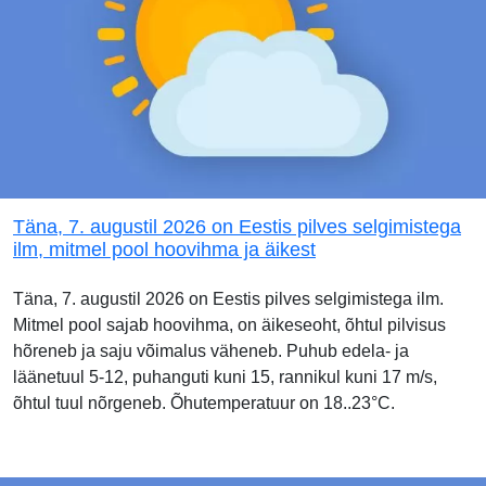
Täna, 7. augustil 2026 on Eestis pilves selgimistega
ilm, mitmel pool hoovihma ja äikest
Täna, 7. augustil 2026 on Eestis pilves selgimistega ilm.
Mitmel pool sajab hoovihma, on äikeseoht, õhtul pilvisus
hõreneb ja saju võimalus väheneb. Puhub edela- ja
läänetuul 5-12, puhanguti kuni 15, rannikul kuni 17 m/s,
õhtul tuul nõrgeneb. Õhutemperatuur on 18..23°C.