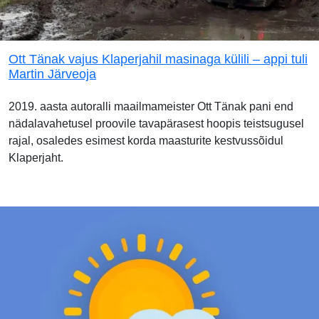
Ott Tänak vajus Klaperjahil masinaga külili – appi tuli
Martin Järveoja
2019. aasta autoralli maailmameister Ott Tänak pani end
nädalavahetusel proovile tavapärasest hoopis teistsugusel
rajal, osaledes esimest korda maasturite kestvussõidul
Klaperjaht.