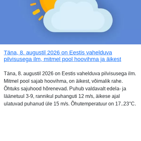
Täna, 8. augustil 2026 on Eestis vahelduva
pilvisusega ilm, mitmel pool hoovihma ja äikest
Täna, 8. augustil 2026 on Eestis vahelduva pilvisusega ilm.
Mitmel pool sajab hoovihma, on äikest, võimalik rahe.
Õhtuks sajuhood hõrenevad. Puhub valdavalt edela- ja
läänetuul 3-9, rannikul puhanguti 12 m/s, äikese ajal
ulatuvad puhanud üle 15 m/s. Õhutemperatuur on 17..23°C.