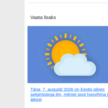
Vaata lisaks
Täna, 7. augustil 2026 on Eestis pilves
selgimistega ilm, mitmel pool hoovihma 
äikest