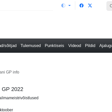
/sõitjad
Tulemused
Punktiseis
Videod
Pildid
Ajalu
ani GP info
ni GP 2022
ailmameistrivõistlused
ktoober