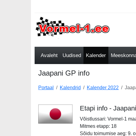
Avaleht
Uudised
Kalender
Meeskonnad
Jaapani GP info
Portaal
Kalendrid
Kalender 2022
Jaap
Etapi info - Jaapa
Võistlussari: Vormel-1 ma
Mitmes etapp: 18
Sõidu toimumise aeg: 9. o