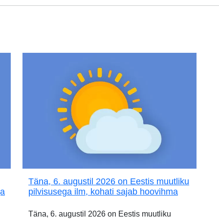
Täna, 6. augustil 2026 on Eestis muutliku
ja
pilvisusega ilm, kohati sajab hoovihma
Täna, 6. augustil 2026 on Eestis muutliku