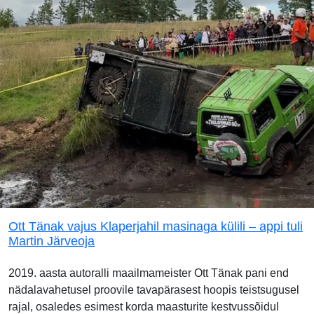
Ott Tänak vajus Klaperjahil masinaga külili – appi tuli
Martin Järveoja
2019. aasta autoralli maailmameister Ott Tänak pani end
nädalavahetusel proovile tavapärasest hoopis teistsugusel
rajal, osaledes esimest korda maasturite kestvussõidul