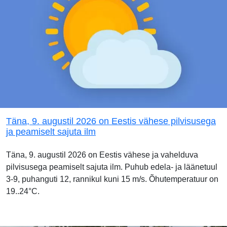
Täna, 9. augustil 2026 on Eestis vähese pilvisusega
ja peamiselt sajuta ilm
Täna, 9. augustil 2026 on Eestis vähese ja vahelduva
pilvisusega peamiselt sajuta ilm. Puhub edela- ja läänetuul
3-9, puhanguti 12, rannikul kuni 15 m/s. Õhutemperatuur on
19..24°C.