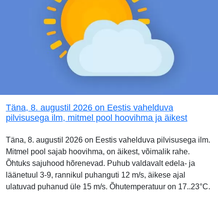
Täna, 8. augustil 2026 on Eestis vahelduva
pilvisusega ilm, mitmel pool hoovihma ja äikest
Täna, 8. augustil 2026 on Eestis vahelduva pilvisusega ilm.
Mitmel pool sajab hoovihma, on äikest, võimalik rahe.
Õhtuks sajuhood hõrenevad. Puhub valdavalt edela- ja
läänetuul 3-9, rannikul puhanguti 12 m/s, äikese ajal
ulatuvad puhanud üle 15 m/s. Õhutemperatuur on 17..23°C.