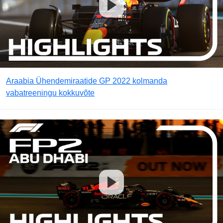
Araabia Ühendemiraatide GP 2022 kolmanda
vabatreeningu kokkuvõte