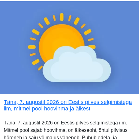
Täna, 7. augustil 2026 on Eestis pilves selgimistega
ilm, mitmel pool hoovihma ja äikest
Täna, 7. augustil 2026 on Eestis pilves selgimistega ilm.
Mitmel pool sajab hoovihma, on äikeseoht, õhtul pilvisus
hõreneb ja saju võimalus väheneb. Puhub edela- ja