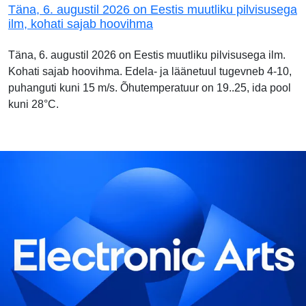
Täna, 6. augustil 2026 on Eestis muutliku pilvisusega
ilm, kohati sajab hoovihma
Täna, 6. augustil 2026 on Eestis muutliku pilvisusega ilm.
Kohati sajab hoovihma. Edela- ja läänetuul tugevneb 4-10,
puhanguti kuni 15 m/s. Õhutemperatuur on 19..25, ida pool
kuni 28°C.