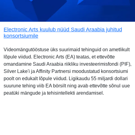
Electronic Arts kuulub nüüd Saudi Araabia juhitud
konsortsiumile
Videomängutööstuse üks suurimaid tehinguid on ametlikult
lõpule viidud. Electronic Arts (EA) teatas, et ettevõtte
omandamine Saudi Araabia riikliku investeerimisfondi (PIF),
Silver Lake'i ja Affinity Partnersi moodustatud konsortsiumi
poolt on edukalt lõpule viidud. Ligikaudu 55 miljardi dollari
suurune tehing viib EA börsilt ning avab ettevõtte sõnul uue
peatüki mängude ja tehisintellekti arendamisel.