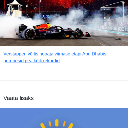
Verstappen võitis hooaja viimase etapi Abu Dhabis,
purunesid pea kõik rekordid
Vaata lisaks