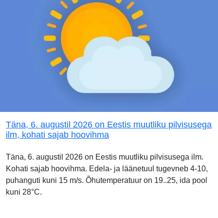
Täna, 6. augustil 2026 on Eestis muutliku pilvisusega
ilm, kohati sajab hoovihma
Täna, 6. augustil 2026 on Eestis muutliku pilvisusega ilm.
Kohati sajab hoovihma. Edela- ja läänetuul tugevneb 4-10,
puhanguti kuni 15 m/s. Õhutemperatuur on 19..25, ida pool
kuni 28°C.