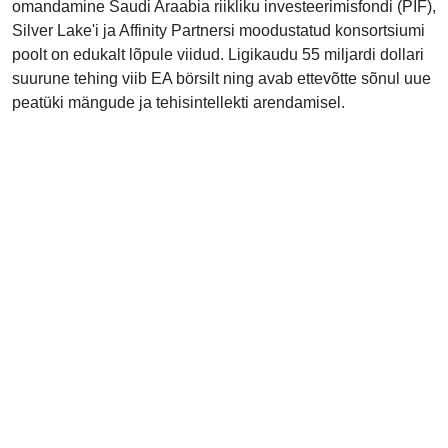
omandamine Saudi Araabia riikliku investeerimisfondi (PIF),
Silver Lake'i ja Affinity Partnersi moodustatud konsortsiumi
poolt on edukalt lõpule viidud. Ligikaudu 55 miljardi dollari
suurune tehing viib EA börsilt ning avab ettevõtte sõnul uue
peatüki mängude ja tehisintellekti arendamisel.