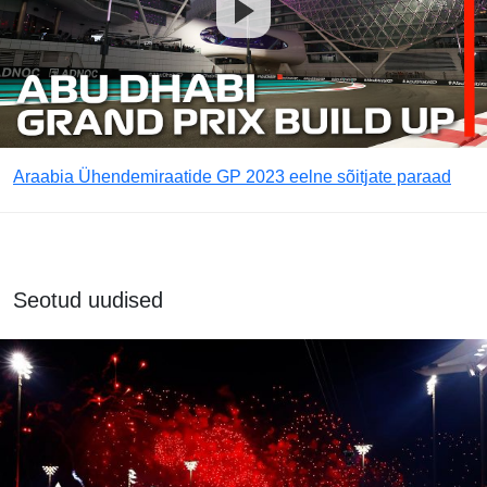
Araabia Ühendemiraatide GP 2023 eelne sõitjate paraad
Seotud uudised