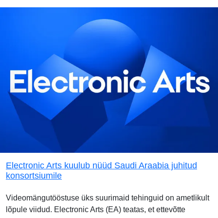
Electronic Arts kuulub nüüd Saudi Araabia juhitud
konsortsiumile
Videomängutööstuse üks suurimaid tehinguid on ametlikult
lõpule viidud. Electronic Arts (EA) teatas, et ettevõtte