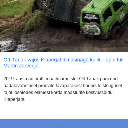
Ott Tänak vajus Klaperjahil masinaga külili – appi tuli
Martin Järveoja
2019. aasta autoralli maailmameister Ott Tänak pani end
nädalavahetusel proovile tavapärasest hoopis teistsugusel
rajal, osaledes esimest korda maasturite kestvussõidul
Klaperjaht.