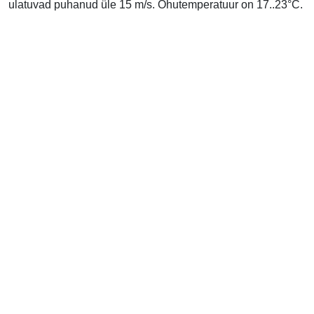
ulatuvad puhanud üle 15 m/s. Õhutemperatuur on 17..23°C.