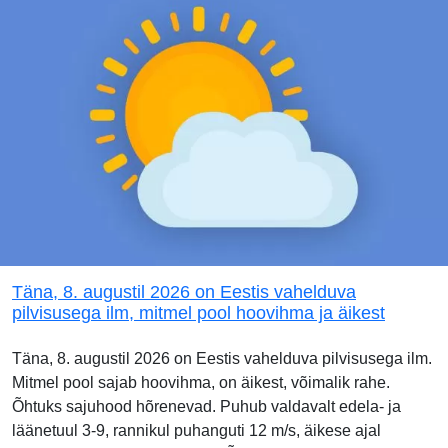
Täna, 8. augustil 2026 on Eestis vahelduva
pilvisusega ilm, mitmel pool hoovihma ja äikest
Täna, 8. augustil 2026 on Eestis vahelduva pilvisusega ilm.
Mitmel pool sajab hoovihma, on äikest, võimalik rahe.
Õhtuks sajuhood hõrenevad. Puhub valdavalt edela- ja
läänetuul 3-9, rannikul puhanguti 12 m/s, äikese ajal