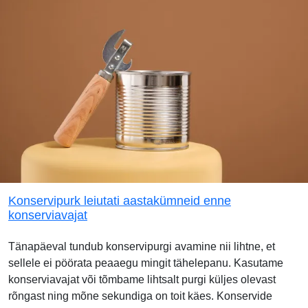
Konservipurk leiutati aastakümneid enne
konserviavajat
Tänapäeval tundub konservipurgi avamine nii lihtne, et
sellele ei pöörata peaaegu mingit tähelepanu. Kasutame
konserviavajat või tõmbame lihtsalt purgi küljes olevast
rõngast ning mõne sekundiga on toit käes. Konservide