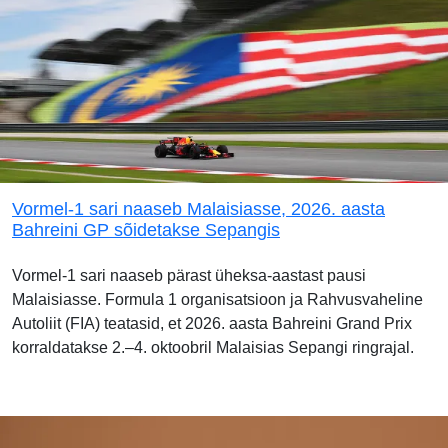
Vormel-1 sari naaseb Malaisiasse, 2026. aasta
Bahreini GP sõidetakse Sepangis
Vormel-1 sari naaseb pärast üheksa-aastast pausi
Malaisiasse. Formula 1 organisatsioon ja Rahvusvaheline
Autoliit (FIA) teatasid, et 2026. aasta Bahreini Grand Prix
korraldatakse 2.–4. oktoobril Malaisias Sepangi ringrajal.