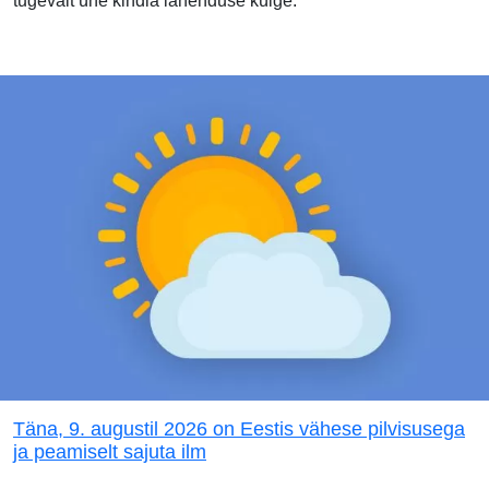
tugevalt ühe kindla lahenduse külge.
Täna, 9. augustil 2026 on Eestis vähese pilvisusega
ja peamiselt sajuta ilm