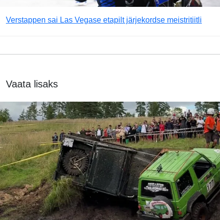
Verstappen sai Las Vegase etapilt järjekordse meistritiitli
Vaata lisaks