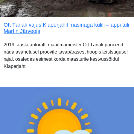
Ott Tänak vajus Klaperjahil masinaga külili – appi tuli
Martin Järveoja
2019. aasta autoralli maailmameister Ott Tänak pani end
nädalavahetusel proovile tavapärasest hoopis teistsugusel
rajal, osaledes esimest korda maasturite kestvussõidul
Klaperjaht.