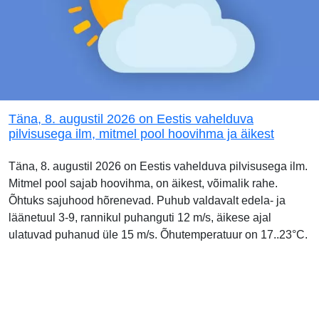
Täna, 8. augustil 2026 on Eestis vahelduva
pilvisusega ilm, mitmel pool hoovihma ja äikest
Täna, 8. augustil 2026 on Eestis vahelduva pilvisusega ilm.
Mitmel pool sajab hoovihma, on äikest, võimalik rahe.
Õhtuks sajuhood hõrenevad. Puhub valdavalt edela- ja
läänetuul 3-9, rannikul puhanguti 12 m/s, äikese ajal
ulatuvad puhanud üle 15 m/s. Õhutemperatuur on 17..23°C.