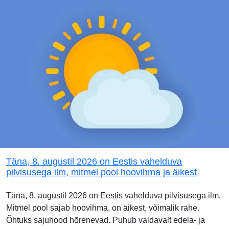
Täna, 8. augustil 2026 on Eestis vahelduva
pilvisusega ilm, mitmel pool hoovihma ja äikest
Täna, 8. augustil 2026 on Eestis vahelduva pilvisusega ilm.
Mitmel pool sajab hoovihma, on äikest, võimalik rahe.
Õhtuks sajuhood hõrenevad. Puhub valdavalt edela- ja