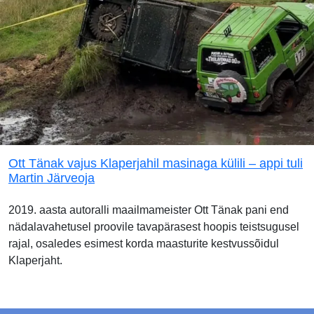
Ott Tänak vajus Klaperjahil masinaga külili – appi tuli
Martin Järveoja
2019. aasta autoralli maailmameister Ott Tänak pani end
nädalavahetusel proovile tavapärasest hoopis teistsugusel
rajal, osaledes esimest korda maasturite kestvussõidul
Klaperjaht.