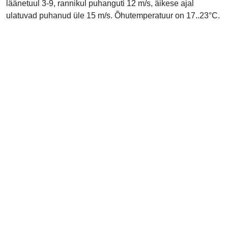
läänetuul 3-9, rannikul puhanguti 12 m/s, äikese ajal
ulatuvad puhanud üle 15 m/s. Õhutemperatuur on 17..23°C.