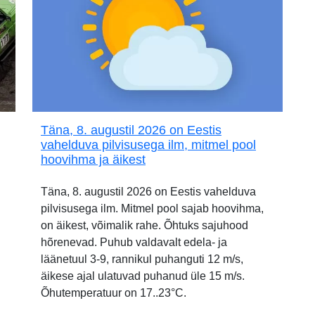
Täna, 8. augustil 2026 on Eestis
vahelduva pilvisusega ilm, mitmel pool
hoovihma ja äikest
Täna, 8. augustil 2026 on Eestis vahelduva
pilvisusega ilm. Mitmel pool sajab hoovihma,
on äikest, võimalik rahe. Õhtuks sajuhood
hõrenevad. Puhub valdavalt edela- ja
läänetuul 3-9, rannikul puhanguti 12 m/s,
äikese ajal ulatuvad puhanud üle 15 m/s.
Õhutemperatuur on 17..23°C.