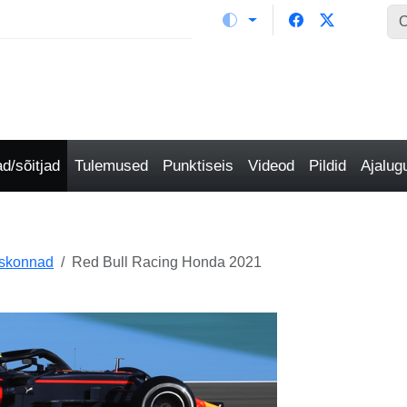
/sõitjad
Tulemused
Punktiseis
Videod
Pildid
Ajalu
eskonnad
Red Bull Racing Honda 2021