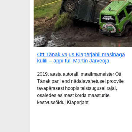
Ott Tänak vajus Klaperjahil masinaga
külili – appi tuli Martin Järveoja
2019. aasta autoralli maailmameister Ott
Tänak pani end nädalavahetusel proovile
tavapärasest hoopis teistsugusel rajal,
osaledes esimest korda maasturite
kestvussõidul Klaperjaht.