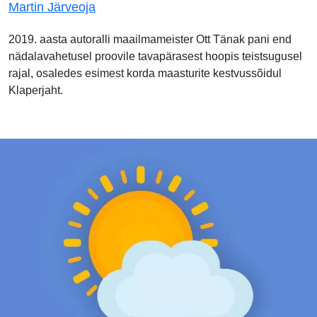
Martin Järveoja
2019. aasta autoralli maailmameister Ott Tänak pani end
nädalavahetusel proovile tavapärasest hoopis teistsugusel
rajal, osaledes esimest korda maasturite kestvussõidul
Klaperjaht.