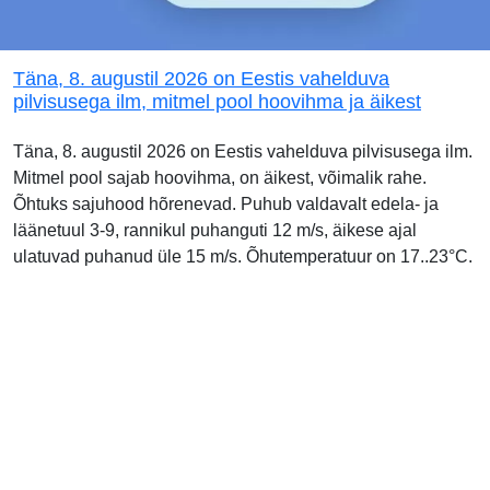
Täna, 8. augustil 2026 on Eestis vahelduva
pilvisusega ilm, mitmel pool hoovihma ja äikest
Täna, 8. augustil 2026 on Eestis vahelduva pilvisusega ilm.
Mitmel pool sajab hoovihma, on äikest, võimalik rahe.
Õhtuks sajuhood hõrenevad. Puhub valdavalt edela- ja
läänetuul 3-9, rannikul puhanguti 12 m/s, äikese ajal
ulatuvad puhanud üle 15 m/s. Õhutemperatuur on 17..23°C.