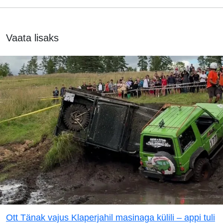
Vaata lisaks
Ott Tänak vajus Klaperjahil masinaga külili – appi tuli