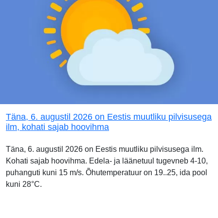
Täna, 6. augustil 2026 on Eestis muutliku pilvisusega
ilm, kohati sajab hoovihma
Täna, 6. augustil 2026 on Eestis muutliku pilvisusega ilm.
Kohati sajab hoovihma. Edela- ja läänetuul tugevneb 4-10,
puhanguti kuni 15 m/s. Õhutemperatuur on 19..25, ida pool
kuni 28°C.