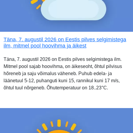
Täna, 7. augustil 2026 on Eestis pilves selgimistega
ilm, mitmel pool hoovihma ja äikest
Täna, 7. augustil 2026 on Eestis pilves selgimistega ilm.
Mitmel pool sajab hoovihma, on äikeseoht, õhtul pilvisus
hõreneb ja saju võimalus väheneb. Puhub edela- ja
läänetuul 5-12, puhanguti kuni 15, rannikul kuni 17 m/s,
õhtul tuul nõrgeneb. Õhutemperatuur on 18..23°C.