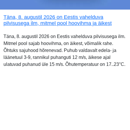
Täna, 8. augustil 2026 on Eestis vahelduva
pilvisusega ilm, mitmel pool hoovihma ja äikest
Täna, 8. augustil 2026 on Eestis vahelduva pilvisusega ilm.
Mitmel pool sajab hoovihma, on äikest, võimalik rahe.
Õhtuks sajuhood hõrenevad. Puhub valdavalt edela- ja
läänetuul 3-9, rannikul puhanguti 12 m/s, äikese ajal
ulatuvad puhanud üle 15 m/s. Õhutemperatuur on 17..23°C.