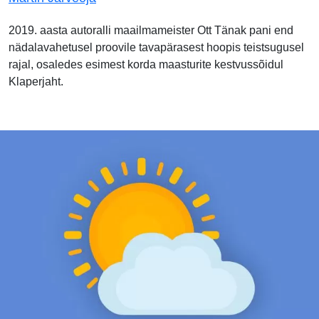
2019. aasta autoralli maailmameister Ott Tänak pani end
nädalavahetusel proovile tavapärasest hoopis teistsugusel
rajal, osaledes esimest korda maasturite kestvussõidul
Klaperjaht.