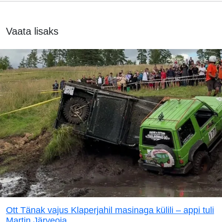
Vaata lisaks
Ott Tänak vajus Klaperjahil masinaga külili – appi tuli
Martin Järveoja