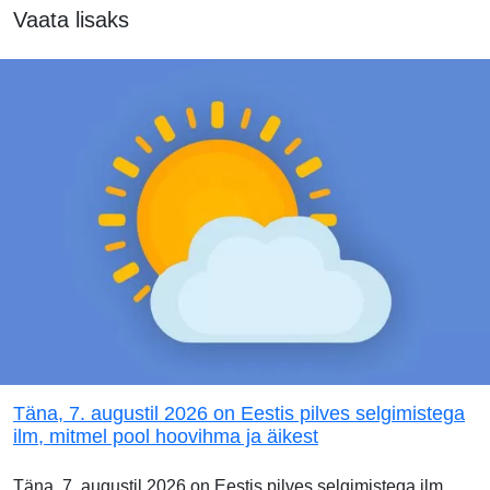
Vaata lisaks
Täna, 7. augustil 2026 on Eestis pilves selgimistega
ilm, mitmel pool hoovihma ja äikest
Täna, 7. augustil 2026 on Eestis pilves selgimistega ilm.