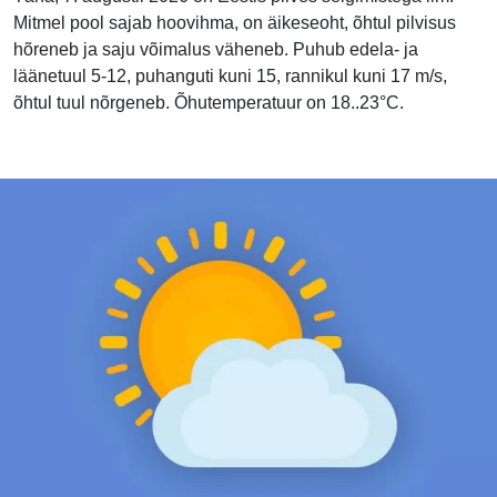
Mitmel pool sajab hoovihma, on äikeseoht, õhtul pilvisus
hõreneb ja saju võimalus väheneb. Puhub edela- ja
läänetuul 5-12, puhanguti kuni 15, rannikul kuni 17 m/s,
õhtul tuul nõrgeneb. Õhutemperatuur on 18..23°C.