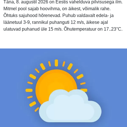
Täna, 8. augustil 2026 on Eestis vahelduva pilvisusega ilm.
Mitmel pool sajab hoovihma, on äikest, võimalik rahe.
Õhtuks sajuhood hõrenevad. Puhub valdavalt edela- ja
läänetuul 3-9, rannikul puhanguti 12 m/s, äikese ajal
ulatuvad puhanud üle 15 m/s. Õhutemperatuur on 17..23°C.