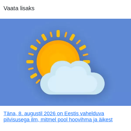
Vaata lisaks
Täna, 8. augustil 2026 on Eestis vahelduva
pilvisusega ilm, mitmel pool hoovihma ja äikest