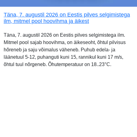
Täna, 7. augustil 2026 on Eestis pilves selgimistega
ilm, mitmel pool hoovihma ja äikest
Täna, 7. augustil 2026 on Eestis pilves selgimistega ilm.
Mitmel pool sajab hoovihma, on äikeseoht, õhtul pilvisus
hõreneb ja saju võimalus väheneb. Puhub edela- ja
läänetuul 5-12, puhanguti kuni 15, rannikul kuni 17 m/s,
õhtul tuul nõrgeneb. Õhutemperatuur on 18..23°C.