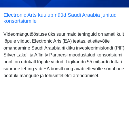
Electronic Arts kuulub nüüd Saudi Araabia juhitud
konsortsiumile
Videomängutööstuse üks suurimaid tehinguid on ametlikult
lõpule viidud. Electronic Arts (EA) teatas, et ettevõtte
omandamine Saudi Araabia riikliku investeerimisfondi (PIF),
Silver Lake'i ja Affinity Partnersi moodustatud konsortsiumi
poolt on edukalt lõpule viidud. Ligikaudu 55 miljardi dollari
suurune tehing viib EA börsilt ning avab ettevõtte sõnul uue
peatüki mängude ja tehisintellekti arendamisel.