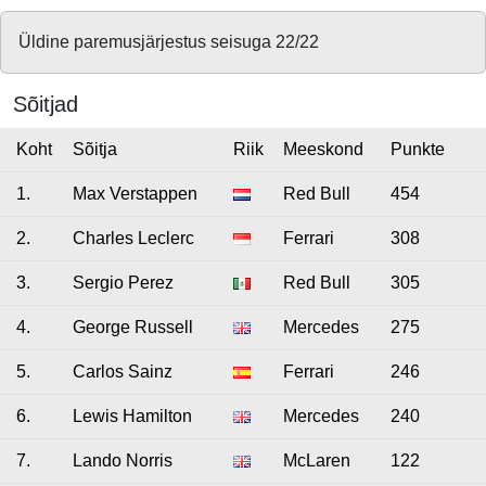
Üldine paremusjärjestus seisuga 22/22
Sõitjad
Koht
Sõitja
Riik
Meeskond
Punkte
1.
Max Verstappen
Red Bull
454
2.
Charles Leclerc
Ferrari
308
3.
Sergio Perez
Red Bull
305
4.
George Russell
Mercedes
275
5.
Carlos Sainz
Ferrari
246
6.
Lewis Hamilton
Mercedes
240
7.
Lando Norris
McLaren
122