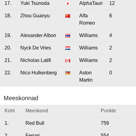
17.
Yuki Tsunoda
AlphaTauri
12
18.
Zhou Guanyu
Alfa
6
Romeo
19.
Alexander Albon
Williams
4
20.
Nyck De Vries
Williams
2
21.
Nicholas Latifi
Williams
2
22.
Nico Hulkenberg
Aston
0
Martin
Meeskonnad
Koht
Meeskond
Punkte
1.
Red Bull
759
2.
Ferrari
554