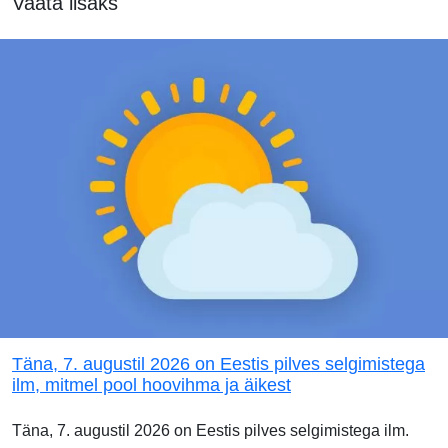
Vaata lisaks
Täna, 7. augustil 2026 on Eestis pilves selgimistega
ilm, mitmel pool hoovihma ja äikest
Täna, 7. augustil 2026 on Eestis pilves selgimistega ilm.