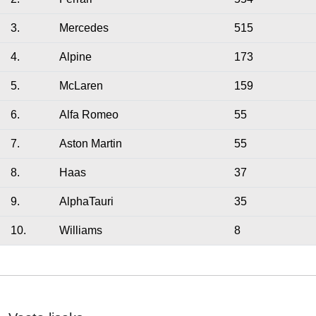
3.
Mercedes
515
4.
Alpine
173
5.
McLaren
159
6.
Alfa Romeo
55
7.
Aston Martin
55
8.
Haas
37
9.
AlphaTauri
35
10.
Williams
8