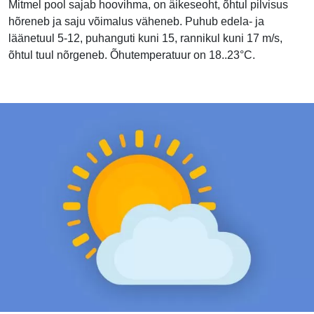
Mitmel pool sajab hoovihma, on äikeseoht, õhtul pilvisus
hõreneb ja saju võimalus väheneb. Puhub edela- ja
läänetuul 5-12, puhanguti kuni 15, rannikul kuni 17 m/s,
õhtul tuul nõrgeneb. Õhutemperatuur on 18..23°C.