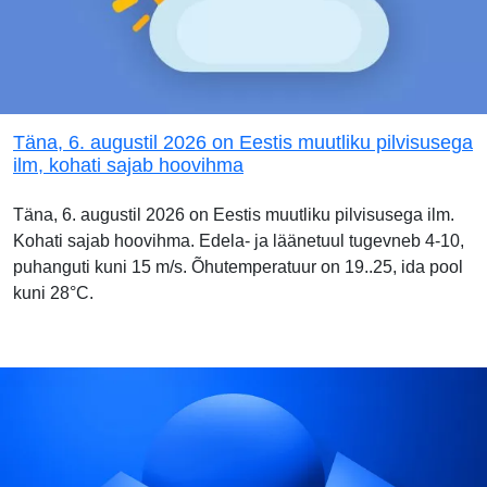
Täna, 6. augustil 2026 on Eestis muutliku pilvisusega
ilm, kohati sajab hoovihma
Täna, 6. augustil 2026 on Eestis muutliku pilvisusega ilm.
Kohati sajab hoovihma. Edela- ja läänetuul tugevneb 4-10,
puhanguti kuni 15 m/s. Õhutemperatuur on 19..25, ida pool
kuni 28°C.