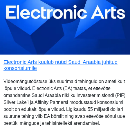
Electronic Arts kuulub nüüd Saudi Araabia juhitud
konsortsiumile
Videomängutööstuse üks suurimaid tehinguid on ametlikult
lõpule viidud. Electronic Arts (EA) teatas, et ettevõtte
omandamine Saudi Araabia riikliku investeerimisfondi (PIF),
Silver Lake'i ja Affinity Partnersi moodustatud konsortsiumi
poolt on edukalt lõpule viidud. Ligikaudu 55 miljardi dollari
suurune tehing viib EA börsilt ning avab ettevõtte sõnul uue
peatüki mängude ja tehisintellekti arendamisel.