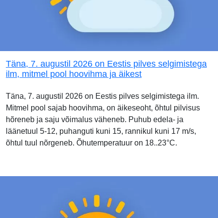
Täna, 7. augustil 2026 on Eestis pilves selgimistega
ilm, mitmel pool hoovihma ja äikest
Täna, 7. augustil 2026 on Eestis pilves selgimistega ilm.
Mitmel pool sajab hoovihma, on äikeseoht, õhtul pilvisus
hõreneb ja saju võimalus väheneb. Puhub edela- ja
läänetuul 5-12, puhanguti kuni 15, rannikul kuni 17 m/s,
õhtul tuul nõrgeneb. Õhutemperatuur on 18..23°C.