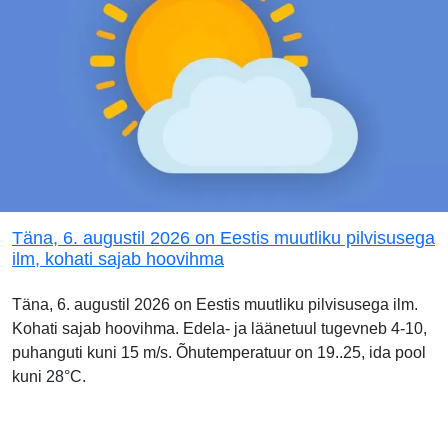
Täna, 6. augustil 2026 on Eestis muutliku pilvisusega
ilm, kohati sajab hoovihma
Täna, 6. augustil 2026 on Eestis muutliku pilvisusega ilm.
Kohati sajab hoovihma. Edela- ja läänetuul tugevneb 4-10,
puhanguti kuni 15 m/s. Õhutemperatuur on 19..25, ida pool
kuni 28°C.