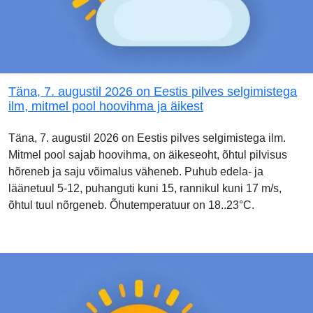
Täna, 7. augustil 2026 on Eestis pilves selgimistega
ilm, mitmel pool hoovihma ja äikest
Täna, 7. augustil 2026 on Eestis pilves selgimistega ilm.
Mitmel pool sajab hoovihma, on äikeseoht, õhtul pilvisus
hõreneb ja saju võimalus väheneb. Puhub edela- ja
läänetuul 5-12, puhanguti kuni 15, rannikul kuni 17 m/s,
õhtul tuul nõrgeneb. Õhutemperatuur on 18..23°C.