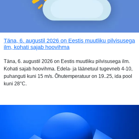
Täna, 6. augustil 2026 on Eestis muutliku pilvisusega
ilm, kohati sajab hoovihma
Täna, 6. augustil 2026 on Eestis muutliku pilvisusega ilm.
Kohati sajab hoovihma. Edela- ja läänetuul tugevneb 4-10,
puhanguti kuni 15 m/s. Õhutemperatuur on 19..25, ida pool
kuni 28°C.