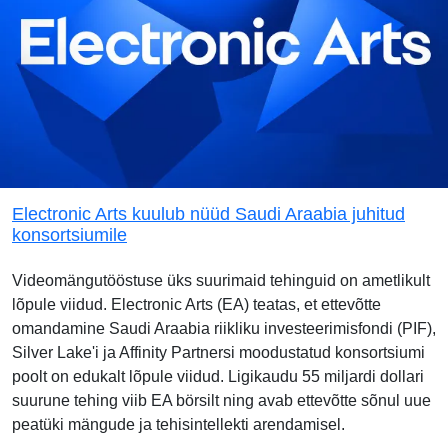
Electronic Arts kuulub nüüd Saudi Araabia juhitud
konsortsiumile
Videomängutööstuse üks suurimaid tehinguid on ametlikult
lõpule viidud. Electronic Arts (EA) teatas, et ettevõtte
omandamine Saudi Araabia riikliku investeerimisfondi (PIF),
Silver Lake'i ja Affinity Partnersi moodustatud konsortsiumi
poolt on edukalt lõpule viidud. Ligikaudu 55 miljardi dollari
suurune tehing viib EA börsilt ning avab ettevõtte sõnul uue
peatüki mängude ja tehisintellekti arendamisel.