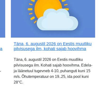
Täna, 6. augustil 2026 on Eestis muutliku
ja
pilvisusega ilm, kohati sajab hoovihma
Täna, 6. augustil 2026 on Eestis muutliku
pilvisusega ilm. Kohati sajab hoovihma. Edela-
,
ja läänetuul tugevneb 4-10, puhanguti kuni 15
m/s. Õhutemperatuur on 19..25, ida pool kuni
28°C.