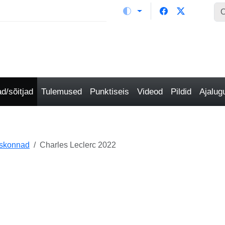
/sõitjad
Tulemused
Punktiseis
Videod
Pildid
Ajalu
eskonnad
Charles Leclerc 2022