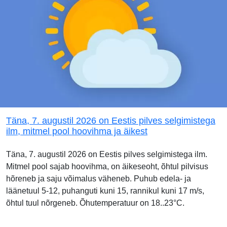
Täna, 7. augustil 2026 on Eestis pilves selgimistega
ilm, mitmel pool hoovihma ja äikest
Täna, 7. augustil 2026 on Eestis pilves selgimistega ilm.
Mitmel pool sajab hoovihma, on äikeseoht, õhtul pilvisus
hõreneb ja saju võimalus väheneb. Puhub edela- ja
läänetuul 5-12, puhanguti kuni 15, rannikul kuni 17 m/s,
õhtul tuul nõrgeneb. Õhutemperatuur on 18..23°C.