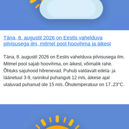
Täna, 8. augustil 2026 on Eestis vahelduva
pilvisusega ilm, mitmel pool hoovihma ja äikest
Täna, 8. augustil 2026 on Eestis vahelduva pilvisusega ilm.
Mitmel pool sajab hoovihma, on äikest, võimalik rahe.
Õhtuks sajuhood hõrenevad. Puhub valdavalt edela- ja
läänetuul 3-9, rannikul puhanguti 12 m/s, äikese ajal
ulatuvad puhanud üle 15 m/s. Õhutemperatuur on 17..23°C.