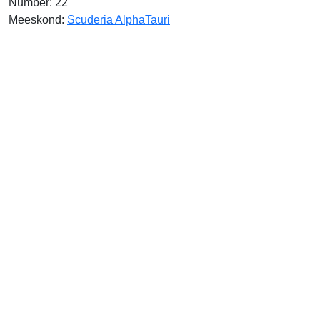
Number: 22
Meeskond:
Scuderia AlphaTauri