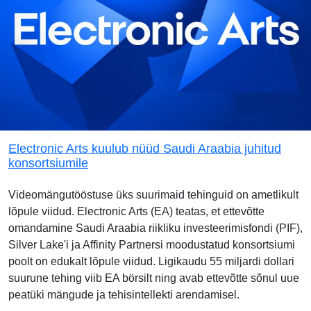
Electronic Arts kuulub nüüd Saudi Araabia juhitud
konsortsiumile
Videomängutööstuse üks suurimaid tehinguid on ametlikult
lõpule viidud. Electronic Arts (EA) teatas, et ettevõtte
omandamine Saudi Araabia riikliku investeerimisfondi (PIF),
Silver Lake'i ja Affinity Partnersi moodustatud konsortsiumi
poolt on edukalt lõpule viidud. Ligikaudu 55 miljardi dollari
suurune tehing viib EA börsilt ning avab ettevõtte sõnul uue
peatüki mängude ja tehisintellekti arendamisel.