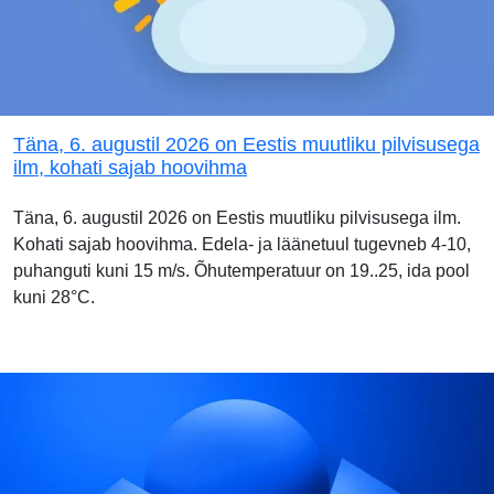
Täna, 6. augustil 2026 on Eestis muutliku pilvisusega
ilm, kohati sajab hoovihma
Täna, 6. augustil 2026 on Eestis muutliku pilvisusega ilm.
Kohati sajab hoovihma. Edela- ja läänetuul tugevneb 4-10,
puhanguti kuni 15 m/s. Õhutemperatuur on 19..25, ida pool
kuni 28°C.